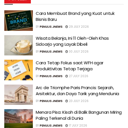
Cara Membuat Brand yang Kuat untuk
Bisnis Baru
BY
PENULIS JNEWS
29 JULY 2026
Wisata Belanja, Ini 11 Oleh-Oleh Khas
Sidoarjo yang Layak Dibeli
BY
PENULIS JNEWS
30 JULY 2026
Cara Tetap Fokus saat WFH agar
Produktivitas Tetap Terjaga
BY
PENULIS JNEWS
27 JULY 2026
Arc de Triomphe Paris Prancis: Sejarah,
Arsitektur, dan Daya Tarik yang Mendunia
BY
PENULIS JNEWS
23 JULY 2026
Menara Pisa: Kisah di Balik Bangunan Miring
Paling Terkenal di Dunia
BY
PENULIS JNEWS
17 JULY 2026