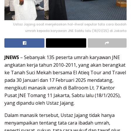
Ustaz Jajang saat menjelaskan hal-ihwal seputar tata cara ibadah
umrah kepada karyawan JNE Sabtu lalu (18/01/25) di Jakarta
JNEWS
– Sebanyak 135 peserta umrah karyawan JNE
angkatan kerja tahun 2010-2011, yang akan berangkat
ke Tanah Suci Mekah bersama El Atieq Tour and Travel
pada 30 Januari dan 17 Februari 2025 mendatang,
mengikuti manasik umrah di Ballroom Lt. 7 Kantor
Pusat JNE Tomang 11 Jakarta, Sabtu lalu (18/1/2025),
yang dipandu oleh Ustaz Jajang.
Dalam manasik tersebut, Ustaz Jajang tidak hanya
menyampaikan tentang tata cara ibadah umrah,
seperti syarat, rukun, tata cara wukuf dan tawaf plus