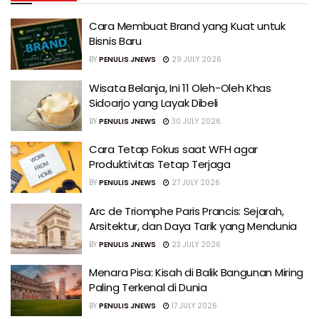
Cara Membuat Brand yang Kuat untuk
Bisnis Baru
BY
PENULIS JNEWS
29 JULY 2026
Wisata Belanja, Ini 11 Oleh-Oleh Khas
Sidoarjo yang Layak Dibeli
BY
PENULIS JNEWS
30 JULY 2026
Cara Tetap Fokus saat WFH agar
Produktivitas Tetap Terjaga
BY
PENULIS JNEWS
27 JULY 2026
Arc de Triomphe Paris Prancis: Sejarah,
Arsitektur, dan Daya Tarik yang Mendunia
BY
PENULIS JNEWS
23 JULY 2026
Menara Pisa: Kisah di Balik Bangunan Miring
Paling Terkenal di Dunia
BY
PENULIS JNEWS
17 JULY 2026