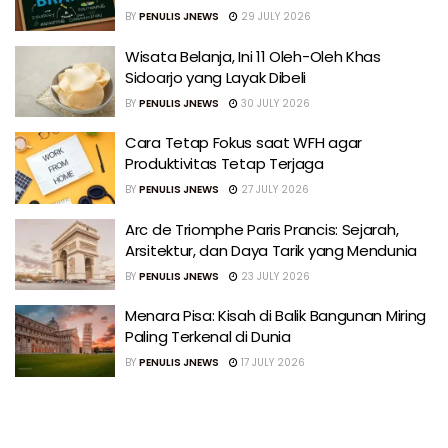
BY
PENULIS JNEWS
29 JULY 2026
Wisata Belanja, Ini 11 Oleh-Oleh Khas
Sidoarjo yang Layak Dibeli
BY
PENULIS JNEWS
30 JULY 2026
Cara Tetap Fokus saat WFH agar
Produktivitas Tetap Terjaga
BY
PENULIS JNEWS
27 JULY 2026
Arc de Triomphe Paris Prancis: Sejarah,
Arsitektur, dan Daya Tarik yang Mendunia
BY
PENULIS JNEWS
23 JULY 2026
Menara Pisa: Kisah di Balik Bangunan Miring
Paling Terkenal di Dunia
BY
PENULIS JNEWS
17 JULY 2026