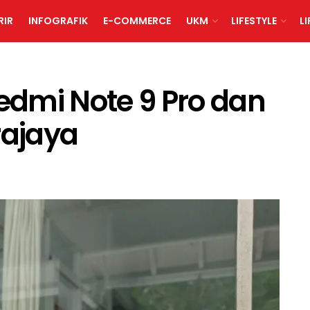
RIR
INFOGRAFIK
E-COMMERCE
UKM
LIFESTYLE
L
Redmi Note 9 Pro dan
rajaya