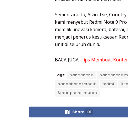
Sementara itu, Alvin Tse, Country
kami menyebut Redmi Note 9 Pro 
memiliki inovasi kamera, baterai, 
menjadi penerus kesuksesan Redmi 
unit di seluruh dunia.
BACA JUGA:
Tips Membuat Konten 
Tags:
handphone
handphone m
handphone terbaik
redmi
Red
Smartphone murah
Share
191