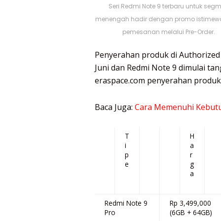
Seri Redmi Note 9 terbaru untuk seg
menengah hadir dengan promo istimew
pemesanan melalui Pre-Order.
Penyerahan produk di Authorized 
Juni dan Redmi Note 9 dimulai tan
eraspace.com penyerahan produk b
Baca Juga:
Cara Memenuhi Kebut
T
H
i
a
p
r
e
g
a
Redmi Note 9
Rp 3,499,000
Pro
(6GB + 64GB)