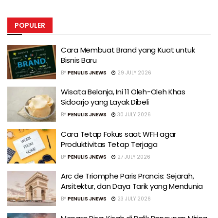
POPULER
Cara Membuat Brand yang Kuat untuk
Bisnis Baru
BY
PENULIS JNEWS
29 JULY 2026
Wisata Belanja, Ini 11 Oleh-Oleh Khas
Sidoarjo yang Layak Dibeli
BY
PENULIS JNEWS
30 JULY 2026
Cara Tetap Fokus saat WFH agar
Produktivitas Tetap Terjaga
BY
PENULIS JNEWS
27 JULY 2026
Arc de Triomphe Paris Prancis: Sejarah,
Arsitektur, dan Daya Tarik yang Mendunia
BY
PENULIS JNEWS
23 JULY 2026