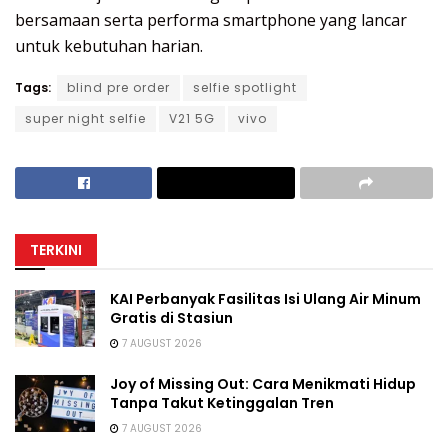
bersamaan serta performa smartphone yang lancar
untuk kebutuhan harian.
Tags:
blind pre order
selfie spotlight
super night selfie
V21 5G
vivo
TERKINI
KAI Perbanyak Fasilitas Isi Ulang Air Minum
Gratis di Stasiun
7 AUGUST 2026
Joy of Missing Out: Cara Menikmati Hidup
Tanpa Takut Ketinggalan Tren
7 AUGUST 2026