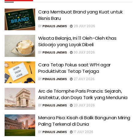
Cara Membuat Brand yang Kuat untuk
Bisnis Baru
BY
PENULIS JNEWS
29 JULY 2026
Wisata Belanja, Ini 11 Oleh-Oleh Khas
Sidoarjo yang Layak Dibeli
BY
PENULIS JNEWS
30 JULY 2026
Cara Tetap Fokus saat WFH agar
Produktivitas Tetap Terjaga
BY
PENULIS JNEWS
27 JULY 2026
Arc de Triomphe Paris Prancis: Sejarah,
Arsitektur, dan Daya Tarik yang Mendunia
BY
PENULIS JNEWS
23 JULY 2026
Menara Pisa: Kisah di Balik Bangunan Miring
Paling Terkenal di Dunia
BY
PENULIS JNEWS
17 JULY 2026