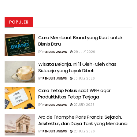
POPULER
Cara Membuat Brand yang Kuat untuk
Bisnis Baru
BY
PENULIS JNEWS
29 JULY 2026
Wisata Belanja, Ini 11 Oleh-Oleh Khas
Sidoarjo yang Layak Dibeli
BY
PENULIS JNEWS
30 JULY 2026
Cara Tetap Fokus saat WFH agar
Produktivitas Tetap Terjaga
BY
PENULIS JNEWS
27 JULY 2026
Arc de Triomphe Paris Prancis: Sejarah,
Arsitektur, dan Daya Tarik yang Mendunia
BY
PENULIS JNEWS
23 JULY 2026