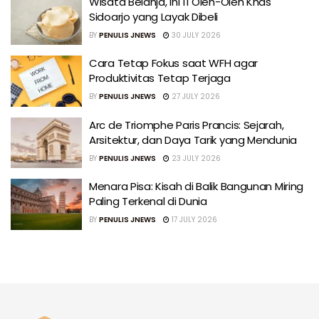
Wisata Belanja, Ini 11 Oleh-Oleh Khas
Sidoarjo yang Layak Dibeli
BY
PENULIS JNEWS
30 JULY 2026
Cara Tetap Fokus saat WFH agar
Produktivitas Tetap Terjaga
BY
PENULIS JNEWS
27 JULY 2026
Arc de Triomphe Paris Prancis: Sejarah,
Arsitektur, dan Daya Tarik yang Mendunia
BY
PENULIS JNEWS
23 JULY 2026
Menara Pisa: Kisah di Balik Bangunan Miring
Paling Terkenal di Dunia
BY
PENULIS JNEWS
17 JULY 2026