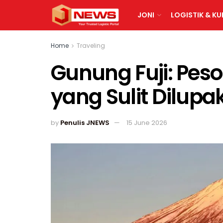
JONI
LOGISTIK & KU
Home
Traveling
Gunung Fuji: Pe
yang Sulit Dilupa
by
Penulis JNEWS
15 June 2026