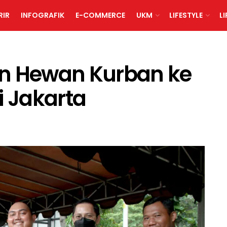
RIR
INFOGRAFIK
E-COMMERCE
UKM
LIFESTYLE
L
an Hewan Kurban ke
i Jakarta