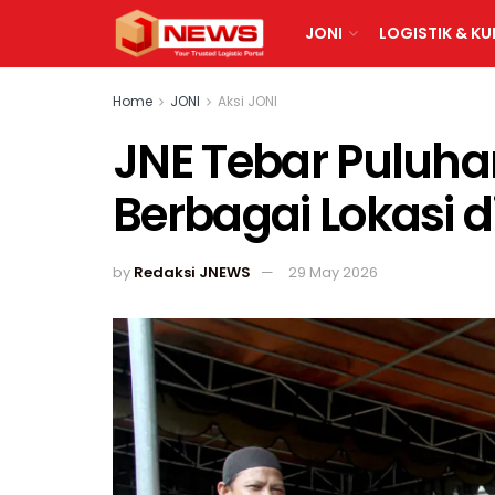
JONI
LOGISTIK & KU
Home
JONI
Aksi JONI
JNE Tebar Puluh
Berbagai Lokasi d
by
Redaksi JNEWS
29 May 2026