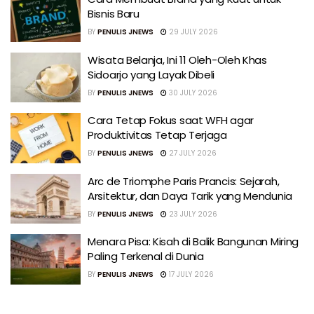
Bisnis Baru
BY
PENULIS JNEWS
29 JULY 2026
Wisata Belanja, Ini 11 Oleh-Oleh Khas
Sidoarjo yang Layak Dibeli
BY
PENULIS JNEWS
30 JULY 2026
Cara Tetap Fokus saat WFH agar
Produktivitas Tetap Terjaga
BY
PENULIS JNEWS
27 JULY 2026
Arc de Triomphe Paris Prancis: Sejarah,
Arsitektur, dan Daya Tarik yang Mendunia
BY
PENULIS JNEWS
23 JULY 2026
Menara Pisa: Kisah di Balik Bangunan Miring
Paling Terkenal di Dunia
BY
PENULIS JNEWS
17 JULY 2026