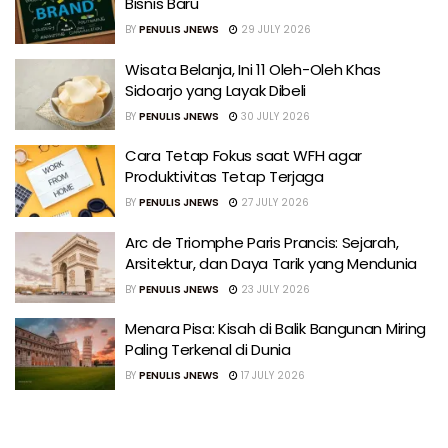
Bisnis Baru
BY
PENULIS JNEWS
29 JULY 2026
Wisata Belanja, Ini 11 Oleh-Oleh Khas
Sidoarjo yang Layak Dibeli
BY
PENULIS JNEWS
30 JULY 2026
Cara Tetap Fokus saat WFH agar
Produktivitas Tetap Terjaga
BY
PENULIS JNEWS
27 JULY 2026
Arc de Triomphe Paris Prancis: Sejarah,
Arsitektur, dan Daya Tarik yang Mendunia
BY
PENULIS JNEWS
23 JULY 2026
Menara Pisa: Kisah di Balik Bangunan Miring
Paling Terkenal di Dunia
BY
PENULIS JNEWS
17 JULY 2026