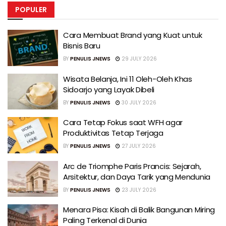
POPULER
Cara Membuat Brand yang Kuat untuk
Bisnis Baru
BY
PENULIS JNEWS
29 JULY 2026
Wisata Belanja, Ini 11 Oleh-Oleh Khas
Sidoarjo yang Layak Dibeli
BY
PENULIS JNEWS
30 JULY 2026
Cara Tetap Fokus saat WFH agar
Produktivitas Tetap Terjaga
BY
PENULIS JNEWS
27 JULY 2026
Arc de Triomphe Paris Prancis: Sejarah,
Arsitektur, dan Daya Tarik yang Mendunia
BY
PENULIS JNEWS
23 JULY 2026
Menara Pisa: Kisah di Balik Bangunan Miring
Paling Terkenal di Dunia