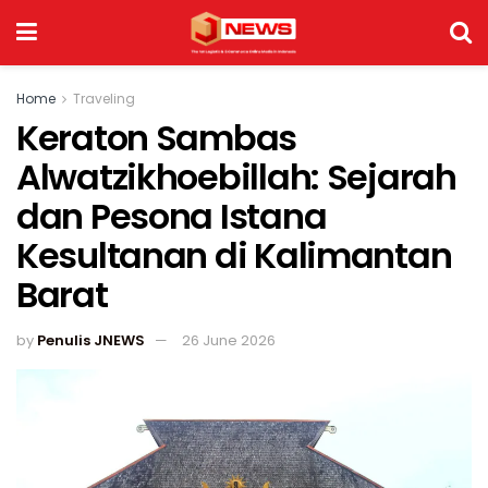
Home
Traveling
Keraton Sambas
Alwatzikhoebillah: Sejarah
dan Pesona Istana
Kesultanan di Kalimantan
Barat
by
Penulis JNEWS
26 June 2026