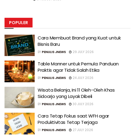
POPULER
Cara Membuat Brand yang Kuat untuk
Bisnis Baru
BY
PENULIS JNEWS
29 JULY 2026
Table Manner untuk Pemula: Panduan
Praktis agar Tidak Salah Etika
BY
PENULIS JNEWS
24 JULY 2026
Wisata Belanja, Ini 11 Oleh-Oleh Khas
Sidoarjo yang Layak Dibeli
BY
PENULIS JNEWS
30 JULY 2026
Cara Tetap Fokus saat WFH agar
Produktivitas Tetap Terjaga
BY
PENULIS JNEWS
27 JULY 2026