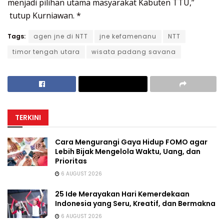
menjadi pilihan utama masyarakat Kabuten TTU,”
tutup Kurniawan. *
Tags:
agen jne di NTT
jne kefamenanu
NTT
timor tengah utara
wisata padang savana
TERKINI
Cara Mengurangi Gaya Hidup FOMO agar
Lebih Bijak Mengelola Waktu, Uang, dan
Prioritas
6 AUGUST 2026
25 Ide Merayakan Hari Kemerdekaan
Indonesia yang Seru, Kreatif, dan Bermakna
6 AUGUST 2026