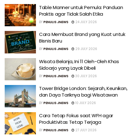
Table Manner untuk Pemula: Panduan
Praktis agar Tidak Salah Etika
BY
PENULIS JNEWS
24 JULY 2026
Cara Membuat Brand yang Kuat untuk
Bisnis Baru
BY
PENULIS JNEWS
29 JULY 2026
Wisata Belanja, Ini 11 Oleh-Oleh Khas
Sidoarjo yang Layak Dibeli
BY
PENULIS JNEWS
30 JULY 2026
Tower Bridge London: Sejarah, Keunikan,
dan Daya Tariknya bagi Wisatawan
BY
PENULIS JNEWS
10 JULY 2026
Cara Tetap Fokus saat WFH agar
Produktivitas Tetap Terjaga
BY
PENULIS JNEWS
27 JULY 2026