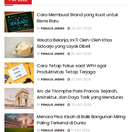
Cara Membuat Brand yang Kuat untuk
Bisnis Baru
BY
PENULIS JNEWS
29 JULY 2026
Wisata Belanja, Ini 11 Oleh-Oleh Khas
Sidoarjo yang Layak Dibeli
BY
PENULIS JNEWS
30 JULY 2026
Cara Tetap Fokus saat WFH agar
Produktivitas Tetap Terjaga
BY
PENULIS JNEWS
27 JULY 2026
Arc de Triomphe Paris Prancis: Sejarah,
Arsitektur, dan Daya Tarik yang Mendunia
BY
PENULIS JNEWS
23 JULY 2026
Menara Pisa: Kisah di Balik Bangunan Miring
Paling Terkenal di Dunia
BY
PENULIS JNEWS
17 JULY 2026