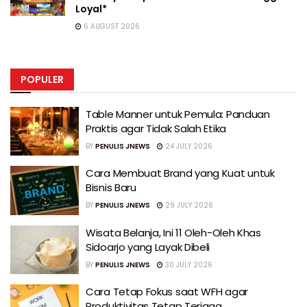
Loyal*
6 AUGUST 2026
POPULER
Table Manner untuk Pemula: Panduan
Praktis agar Tidak Salah Etika
BY
PENULIS JNEWS
24 JULY 2026
Cara Membuat Brand yang Kuat untuk
Bisnis Baru
BY
PENULIS JNEWS
29 JULY 2026
Wisata Belanja, Ini 11 Oleh-Oleh Khas
Sidoarjo yang Layak Dibeli
BY
PENULIS JNEWS
30 JULY 2026
Cara Tetap Fokus saat WFH agar
Produktivitas Tetap Terjaga