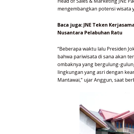
Head of Sales & Marketing JNE P
mengembangkan potensi wisata y
Baca juga:
JNE Teken Kerjasama 
Nusantara Pelabuhan Ratu
“Beberapa waktu lalu Presiden Jo
bahwa pariwisata di sana akan t
ombaknya yang bergulung-gulung
lingkungan yang asri dengan kear
Mantawai,” ujar Anggun, saat ber