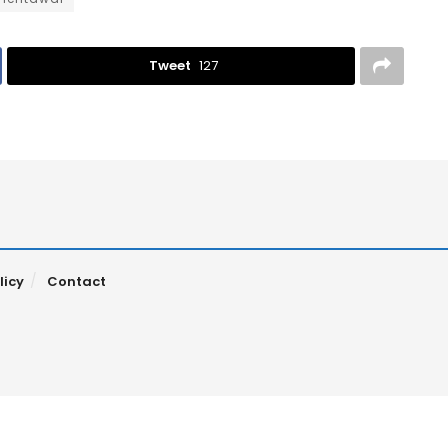
Tweet
127
licy
Contact