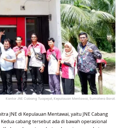
Kantor JNE Cabang Tuapejat, Kepulauan Mentawai, Sumatera Barat.
itra JNE di Kepulauan Mentawai, yaitu JNE Cabang
 Kedua cabang tersebut ada di bawah operasional