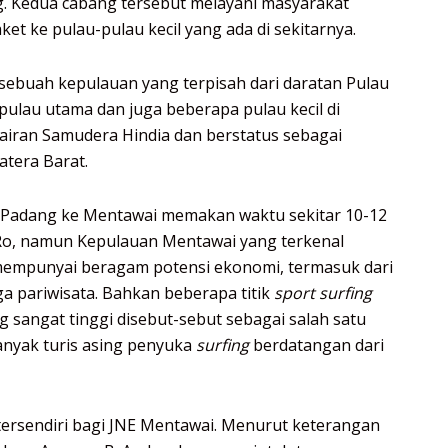
. Kedua cabang tersebut melayani masyarakat
t ke pulau-pulau kecil yang ada di sekitarnya.
ebuah kepulauan yang terpisah dari daratan Pulau
 pulau utama dan juga beberapa pulau kecil di
perairan Samudera Hindia dan berstatus sebagai
tera Barat.
 Padang ke Mentawai memakan waktu sekitar 10-12
Ro, namun Kepulauan Mentawai yang terkenal
 mempunyai beragam potensi ekonomi, termasuk dari
ga pariwisata. Bahkan beberapa titik
sport surfing
sangat tinggi disebut-sebut sebagai salah satu
banyak turis asing penyuka
surfing
berdatangan dari
tersendiri bagi JNE Mentawai. Menurut keterangan