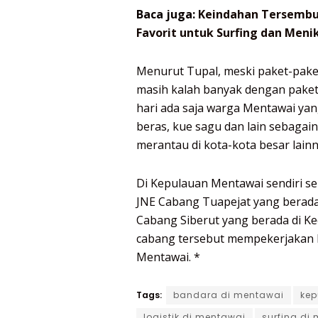
Baca juga:
Keindahan Tersembun
Favorit untuk Surfing dan Meni
Menurut Tupal, meski paket-pak
masih kalah banyak dengan pake
hari ada saja warga Mentawai yan
beras, kue sagu dan lain sebagai
merantau di kota-kota besar lainn
Di Kepulauan Mentawai sendiri se
JNE Cabang Tuapejat yang berada 
Cabang Siberut yang berada di Ke
cabang tersebut mempekerjakan 
Mentawai. *
Tags:
bandara di mentawai
kep
logistik di mentawai
surfing di