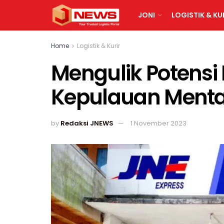
JONI
LOGISTIK & KU
Home
Logistik & Kurir
Mengulik Potensi B
Kepulauan Ment
by
Redaksi JNEWS
1 November 2023