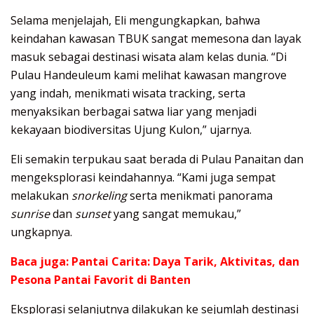
Selama menjelajah, Eli mengungkapkan, bahwa
keindahan kawasan TBUK sangat memesona dan layak
masuk sebagai destinasi wisata alam kelas dunia. “Di
Pulau Handeuleum kami melihat kawasan mangrove
yang indah, menikmati wisata tracking, serta
menyaksikan berbagai satwa liar yang menjadi
kekayaan biodiversitas Ujung Kulon,” ujarnya.
Eli semakin terpukau saat berada di Pulau Panaitan dan
mengeksplorasi keindahannya. “Kami juga sempat
melakukan
snorkeling
serta menikmati panorama
sunrise
dan
sunset
yang sangat memukau,”
ungkapnya.
Baca juga:
Pantai Carita: Daya Tarik, Aktivitas, dan
Pesona Pantai Favorit di Banten
Eksplorasi selanjutnya dilakukan ke sejumlah destinasi