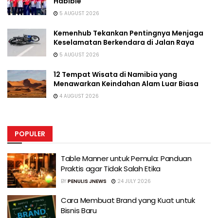
Habibie
5 AUGUST 2026
Kemenhub Tekankan Pentingnya Menjaga
Keselamatan Berkendara di Jalan Raya
5 AUGUST 2026
12 Tempat Wisata di Namibia yang
Menawarkan Keindahan Alam Luar Biasa
4 AUGUST 2026
POPULER
Table Manner untuk Pemula: Panduan
Praktis agar Tidak Salah Etika
BY
PENULIS JNEWS
24 JULY 2026
Cara Membuat Brand yang Kuat untuk
Bisnis Baru