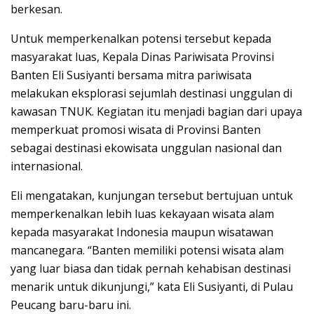
berkesan.
Untuk memperkenalkan potensi tersebut kepada
masyarakat luas, Kepala Dinas Pariwisata Provinsi
Banten Eli Susiyanti bersama mitra pariwisata
melakukan eksplorasi sejumlah destinasi unggulan di
kawasan TNUK. Kegiatan itu menjadi bagian dari upaya
memperkuat promosi wisata di Provinsi Banten
sebagai destinasi ekowisata unggulan nasional dan
internasional.
Eli mengatakan, kunjungan tersebut bertujuan untuk
memperkenalkan lebih luas kekayaan wisata alam
kepada masyarakat Indonesia maupun wisatawan
mancanegara. “Banten memiliki potensi wisata alam
yang luar biasa dan tidak pernah kehabisan destinasi
menarik untuk dikunjungi,” kata Eli Susiyanti, di Pulau
Peucang baru-baru ini.