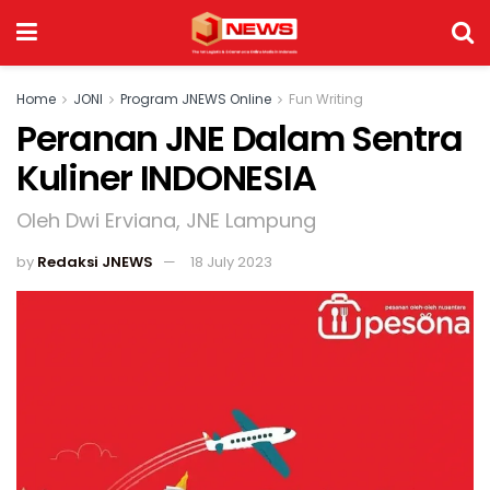
Home
JONI
Program JNEWS Online
Fun Writing
Peranan JNE Dalam Sentra
Kuliner INDONESIA
Oleh Dwi Erviana, JNE Lampung
by
Redaksi JNEWS
18 July 2023