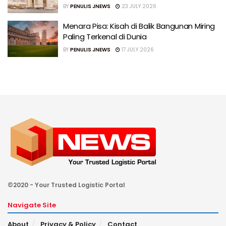
BY
PENULIS JNEWS
23 JULY 2026
Menara Pisa: Kisah di Balik Bangunan Miring
Paling Terkenal di Dunia
BY
PENULIS JNEWS
17 JULY 2026
©2020 - Your Trusted Logistic Portal
Navigate Site
About
Privacy & Policy
Contact