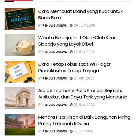
Cara Membuat Brand yang Kuat untuk
Bisnis Baru
BY
PENULIS JNEWS
29 JULY 2026
Wisata Belanja, Ini 11 Oleh-Oleh Khas
Sidoarjo yang Layak Dibeli
BY
PENULIS JNEWS
30 JULY 2026
Cara Tetap Fokus saat WFH agar
Produktivitas Tetap Terjaga
BY
PENULIS JNEWS
27 JULY 2026
Arc de Triomphe Paris Prancis: Sejarah,
Arsitektur, dan Daya Tarik yang Mendunia
BY
PENULIS JNEWS
23 JULY 2026
Menara Pisa: Kisah di Balik Bangunan Miring
Paling Terkenal di Dunia
BY
PENULIS JNEWS
17 JULY 2026