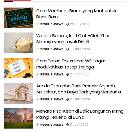
Cara Membuat Brand yang Kuat untuk
Bisnis Baru
BY
PENULIS JNEWS
29 JULY 2026
Wisata Belanja, Ini 11 Oleh-Oleh Khas
Sidoarjo yang Layak Dibeli
BY
PENULIS JNEWS
30 JULY 2026
Cara Tetap Fokus saat WFH agar
Produktivitas Tetap Terjaga
BY
PENULIS JNEWS
27 JULY 2026
Arc de Triomphe Paris Prancis: Sejarah,
Arsitektur, dan Daya Tarik yang Mendunia
BY
PENULIS JNEWS
23 JULY 2026
Menara Pisa: Kisah di Balik Bangunan Miring
Paling Terkenal di Dunia
BY
PENULIS JNEWS
17 JULY 2026