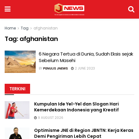
Home
Tag
afghanistan
Tag:
afghanistan
6 Negara Tertua di Dunia, Sudah Eksis sejak
Sebelum Masehi
BY
PENULIS JNEWS
2 JUNE 2023
TERKINI
Kumpulan Ide Yel-Yel dan Slogan Hari
Kemerdekaan Indonesia yang Kreatif
9 AUGUST 2026
Optimisme JNE di Region JBNTN: Kerja Keras
Demi Pengiriman Lebih Cepat