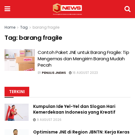
Home
Tag
barang fragile
Tag:
barang fragile
Contoh Paket JNE untuk Barang Fragile: Tip
Mengemas dan Mengirim Barang Mudah
Pecah
BY
PENULIS JNEWS
16 AUGUST 2023
TERKINI
Kumpulan Ide Yel-Yel dan Slogan Hari
Kemerdekaan Indonesia yang Kreatif
9 AUGUST 2026
Optimisme JNE di Region JBNTN: Kerja Keras