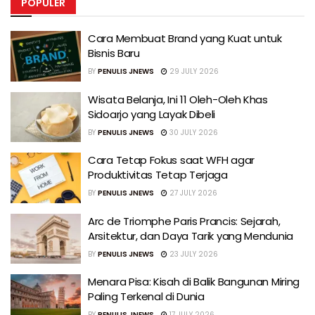
POPULER
Cara Membuat Brand yang Kuat untuk
Bisnis Baru
BY
PENULIS JNEWS
29 JULY 2026
Wisata Belanja, Ini 11 Oleh-Oleh Khas
Sidoarjo yang Layak Dibeli
BY
PENULIS JNEWS
30 JULY 2026
Cara Tetap Fokus saat WFH agar
Produktivitas Tetap Terjaga
BY
PENULIS JNEWS
27 JULY 2026
Arc de Triomphe Paris Prancis: Sejarah,
Arsitektur, dan Daya Tarik yang Mendunia
BY
PENULIS JNEWS
23 JULY 2026
Menara Pisa: Kisah di Balik Bangunan Miring
Paling Terkenal di Dunia
BY
PENULIS JNEWS
17 JULY 2026