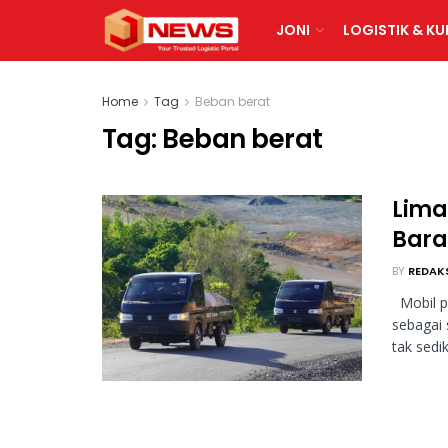
JONI
LOGISTIK & KU
Home
Tag
Beban berat
Tag:
Beban berat
Lima
Bara
BY
REDAK
Mobil p
sebagai 
tak sediki