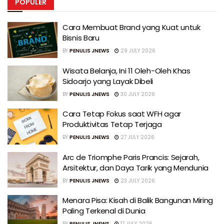
POPULER
Cara Membuat Brand yang Kuat untuk
Bisnis Baru
BY
PENULIS JNEWS
29 JULY 2026
Wisata Belanja, Ini 11 Oleh-Oleh Khas
Sidoarjo yang Layak Dibeli
BY
PENULIS JNEWS
30 JULY 2026
Cara Tetap Fokus saat WFH agar
Produktivitas Tetap Terjaga
BY
PENULIS JNEWS
27 JULY 2026
Arc de Triomphe Paris Prancis: Sejarah,
Arsitektur, dan Daya Tarik yang Mendunia
BY
PENULIS JNEWS
23 JULY 2026
Menara Pisa: Kisah di Balik Bangunan Miring
Paling Terkenal di Dunia
BY
PENULIS JNEWS
17 JULY 2026