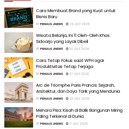
Cara Membuat Brand yang Kuat untuk
Bisnis Baru
BY
PENULIS JNEWS
29 JULY 2026
Wisata Belanja, Ini 11 Oleh-Oleh Khas
Sidoarjo yang Layak Dibeli
BY
PENULIS JNEWS
30 JULY 2026
Cara Tetap Fokus saat WFH agar
Produktivitas Tetap Terjaga
BY
PENULIS JNEWS
27 JULY 2026
Arc de Triomphe Paris Prancis: Sejarah,
Arsitektur, dan Daya Tarik yang Mendunia
BY
PENULIS JNEWS
23 JULY 2026
Menara Pisa: Kisah di Balik Bangunan Miring
Paling Terkenal di Dunia
BY
PENULIS JNEWS
17 JULY 2026