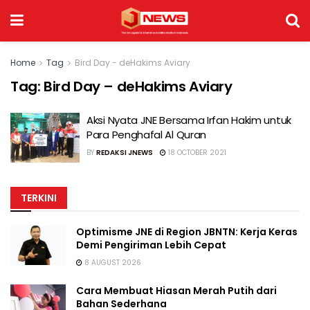
Home
Tag
Bird Day - deHakims Aviary
Tag:
Bird Day – deHakims Aviary
Aksi Nyata JNE Bersama Irfan Hakim untuk
Para Penghafal Al Quran
BY
REDAKSI JNEWS
18 OCTOBER 2021
TERKINI
Optimisme JNE di Region JBNTN: Kerja Keras
Demi Pengiriman Lebih Cepat
8 AUGUST 2026
Cara Membuat Hiasan Merah Putih dari
Bahan Sederhana