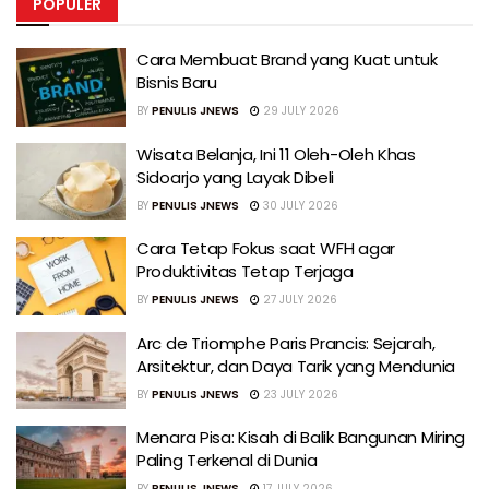
POPULER
Cara Membuat Brand yang Kuat untuk
Bisnis Baru
BY
PENULIS JNEWS
29 JULY 2026
Wisata Belanja, Ini 11 Oleh-Oleh Khas
Sidoarjo yang Layak Dibeli
BY
PENULIS JNEWS
30 JULY 2026
Cara Tetap Fokus saat WFH agar
Produktivitas Tetap Terjaga
BY
PENULIS JNEWS
27 JULY 2026
Arc de Triomphe Paris Prancis: Sejarah,
Arsitektur, dan Daya Tarik yang Mendunia
BY
PENULIS JNEWS
23 JULY 2026
Menara Pisa: Kisah di Balik Bangunan Miring
Paling Terkenal di Dunia
BY
PENULIS JNEWS
17 JULY 2026