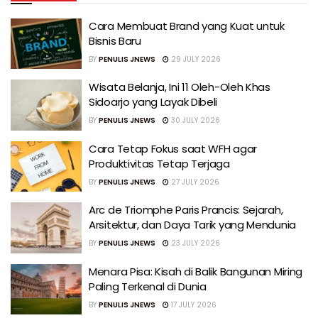
Cara Membuat Brand yang Kuat untuk
Bisnis Baru
BY
PENULIS JNEWS
29 JULY 2026
Wisata Belanja, Ini 11 Oleh-Oleh Khas
Sidoarjo yang Layak Dibeli
BY
PENULIS JNEWS
30 JULY 2026
Cara Tetap Fokus saat WFH agar
Produktivitas Tetap Terjaga
BY
PENULIS JNEWS
27 JULY 2026
Arc de Triomphe Paris Prancis: Sejarah,
Arsitektur, dan Daya Tarik yang Mendunia
BY
PENULIS JNEWS
23 JULY 2026
Menara Pisa: Kisah di Balik Bangunan Miring
Paling Terkenal di Dunia
BY
PENULIS JNEWS
17 JULY 2026