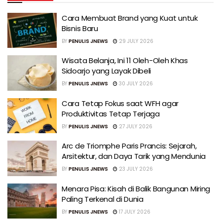
Cara Membuat Brand yang Kuat untuk
Bisnis Baru
BY
PENULIS JNEWS
29 JULY 2026
Wisata Belanja, Ini 11 Oleh-Oleh Khas
Sidoarjo yang Layak Dibeli
BY
PENULIS JNEWS
30 JULY 2026
Cara Tetap Fokus saat WFH agar
Produktivitas Tetap Terjaga
BY
PENULIS JNEWS
27 JULY 2026
Arc de Triomphe Paris Prancis: Sejarah,
Arsitektur, dan Daya Tarik yang Mendunia
BY
PENULIS JNEWS
23 JULY 2026
Menara Pisa: Kisah di Balik Bangunan Miring
Paling Terkenal di Dunia
BY
PENULIS JNEWS
17 JULY 2026