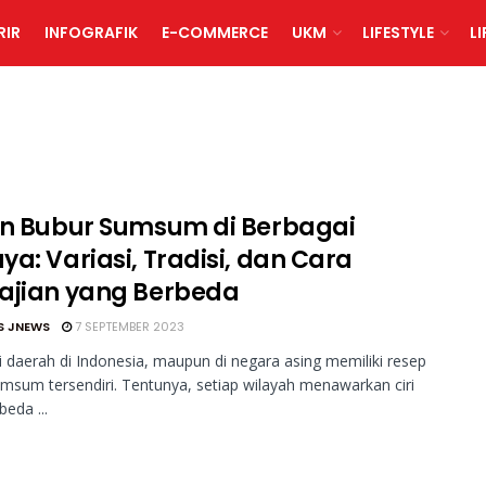
RIR
INFOGRAFIK
E-COMMERCE
UKM
LIFESTYLE
L
an Bubur Sumsum di Berbagai
ya: Variasi, Tradisi, dan Cara
ajian yang Berbeda
S JNEWS
7 SEPTEMBER 2023
 daerah di Indonesia, maupun di negara asing memiliki resep
msum tersendiri. Tentunya, setiap wilayah menawarkan ciri
beda ...