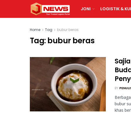
JONI
LOGISTIK & KU
Home
Tag
bubur beras
Tag:
bubur beras
Saji
Buda
Peny
BY
PENULI
Berbagai
bubur su
khas ber