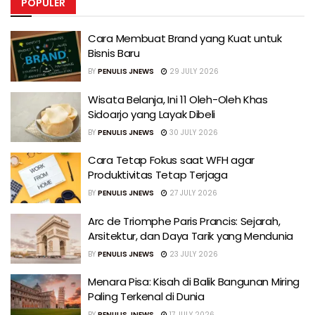
POPULER
Cara Membuat Brand yang Kuat untuk
Bisnis Baru
BY
PENULIS JNEWS
29 JULY 2026
Wisata Belanja, Ini 11 Oleh-Oleh Khas
Sidoarjo yang Layak Dibeli
BY
PENULIS JNEWS
30 JULY 2026
Cara Tetap Fokus saat WFH agar
Produktivitas Tetap Terjaga
BY
PENULIS JNEWS
27 JULY 2026
Arc de Triomphe Paris Prancis: Sejarah,
Arsitektur, dan Daya Tarik yang Mendunia
BY
PENULIS JNEWS
23 JULY 2026
Menara Pisa: Kisah di Balik Bangunan Miring
Paling Terkenal di Dunia
BY
PENULIS JNEWS
17 JULY 2026