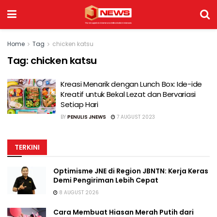
Home
Tag
chicken katsu
Tag:
chicken katsu
Kreasi Menarik dengan Lunch Box: Ide-ide
Kreatif untuk Bekal Lezat dan Bervariasi
Setiap Hari
BY
PENULIS JNEWS
7 AUGUST 2023
TERKINI
Optimisme JNE di Region JBNTN: Kerja Keras
Demi Pengiriman Lebih Cepat
8 AUGUST 2026
Cara Membuat Hiasan Merah Putih dari