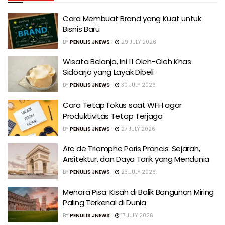
Cara Membuat Brand yang Kuat untuk
Bisnis Baru
BY
PENULIS JNEWS
29 JULY 2026
Wisata Belanja, Ini 11 Oleh-Oleh Khas
Sidoarjo yang Layak Dibeli
BY
PENULIS JNEWS
30 JULY 2026
Cara Tetap Fokus saat WFH agar
Produktivitas Tetap Terjaga
BY
PENULIS JNEWS
27 JULY 2026
Arc de Triomphe Paris Prancis: Sejarah,
Arsitektur, dan Daya Tarik yang Mendunia
BY
PENULIS JNEWS
23 JULY 2026
Menara Pisa: Kisah di Balik Bangunan Miring
Paling Terkenal di Dunia
BY
PENULIS JNEWS
17 JULY 2026