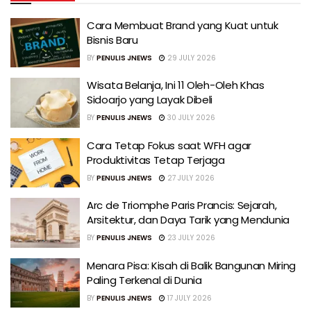
Cara Membuat Brand yang Kuat untuk
Bisnis Baru
BY
PENULIS JNEWS
29 JULY 2026
Wisata Belanja, Ini 11 Oleh-Oleh Khas
Sidoarjo yang Layak Dibeli
BY
PENULIS JNEWS
30 JULY 2026
Cara Tetap Fokus saat WFH agar
Produktivitas Tetap Terjaga
BY
PENULIS JNEWS
27 JULY 2026
Arc de Triomphe Paris Prancis: Sejarah,
Arsitektur, dan Daya Tarik yang Mendunia
BY
PENULIS JNEWS
23 JULY 2026
Menara Pisa: Kisah di Balik Bangunan Miring
Paling Terkenal di Dunia
BY
PENULIS JNEWS
17 JULY 2026