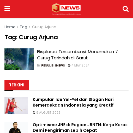
Home
Tag
Curug Arjuna
Tag:
Curug Arjuna
Eksplorasi Tersembunyi: Menemukan 7
Curug Terindah di Garut
BY
PENULIS JNEWS
4 MAY 2024
TERKINI
Kumpulan Ide Yel-Yel dan Slogan Hari
Kemerdekaan Indonesia yang Kreatif
9 AUGUST 2026
Optimisme JNE di Region JBNTN: Kerja Keras
Demi Pengiriman Lebih Cepat