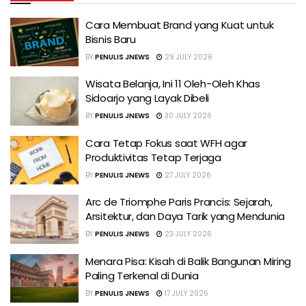
Cara Membuat Brand yang Kuat untuk
Bisnis Baru
BY
PENULIS JNEWS
29 JULY 2026
Wisata Belanja, Ini 11 Oleh-Oleh Khas
Sidoarjo yang Layak Dibeli
BY
PENULIS JNEWS
30 JULY 2026
Cara Tetap Fokus saat WFH agar
Produktivitas Tetap Terjaga
BY
PENULIS JNEWS
27 JULY 2026
Arc de Triomphe Paris Prancis: Sejarah,
Arsitektur, dan Daya Tarik yang Mendunia
BY
PENULIS JNEWS
23 JULY 2026
Menara Pisa: Kisah di Balik Bangunan Miring
Paling Terkenal di Dunia
BY
PENULIS JNEWS
17 JULY 2026