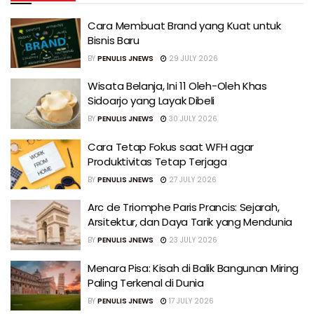
Cara Membuat Brand yang Kuat untuk
Bisnis Baru
BY
PENULIS JNEWS
29 JULY 2026
Wisata Belanja, Ini 11 Oleh-Oleh Khas
Sidoarjo yang Layak Dibeli
BY
PENULIS JNEWS
30 JULY 2026
Cara Tetap Fokus saat WFH agar
Produktivitas Tetap Terjaga
BY
PENULIS JNEWS
27 JULY 2026
Arc de Triomphe Paris Prancis: Sejarah,
Arsitektur, dan Daya Tarik yang Mendunia
BY
PENULIS JNEWS
23 JULY 2026
Menara Pisa: Kisah di Balik Bangunan Miring
Paling Terkenal di Dunia
BY
PENULIS JNEWS
17 JULY 2026