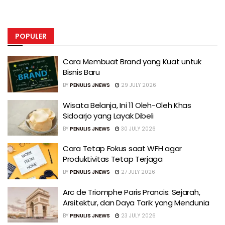
POPULER
Cara Membuat Brand yang Kuat untuk
Bisnis Baru
BY
PENULIS JNEWS
29 JULY 2026
Wisata Belanja, Ini 11 Oleh-Oleh Khas
Sidoarjo yang Layak Dibeli
BY
PENULIS JNEWS
30 JULY 2026
Cara Tetap Fokus saat WFH agar
Produktivitas Tetap Terjaga
BY
PENULIS JNEWS
27 JULY 2026
Arc de Triomphe Paris Prancis: Sejarah,
Arsitektur, dan Daya Tarik yang Mendunia
BY
PENULIS JNEWS
23 JULY 2026