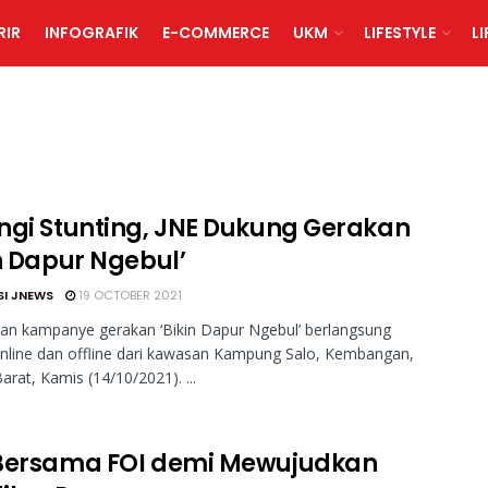
RIR
INFOGRAFIK
E-COMMERCE
UKM
LIFESTYLE
L
ngi Stunting, JNE Dukung Gerakan
in Dapur Ngebul’
SI JNEWS
19 OCTOBER 2021
an kampanye gerakan ‘Bikin Dapur Ngebul’ berlangsung
nline dan offline dari kawasan Kampung Salo, Kembangan,
arat, Kamis (14/10/2021). ...
Bersama FOI demi Mewujudkan