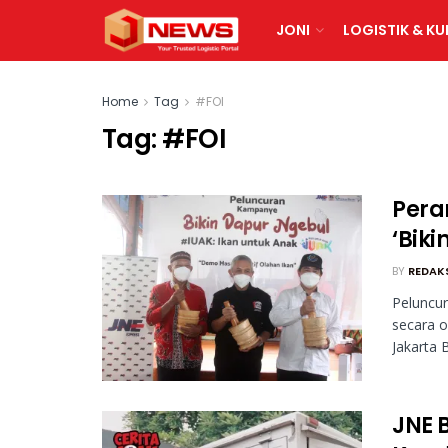
JONI
LOGISTIK & KU
Home
Tag
#FOI
Tag:
#FOI
Pera
‘Bik
BY
REDAK
Peluncur
secara o
Jakarta B
JNE 