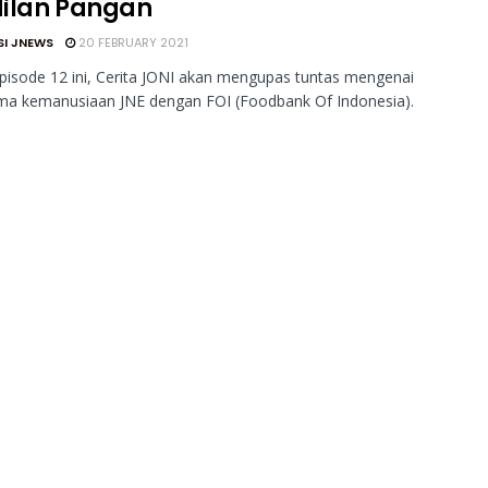
ilan Pangan
SI JNEWS
20 FEBRUARY 2021
isode 12 ini, Cerita JONI akan mengupas tuntas mengenai
ama kemanusiaan JNE dengan FOI (Foodbank Of Indonesia).