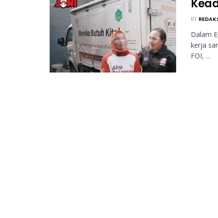
Kead
BY
REDAK
Dalam Ep
kerja s
FOI, ...