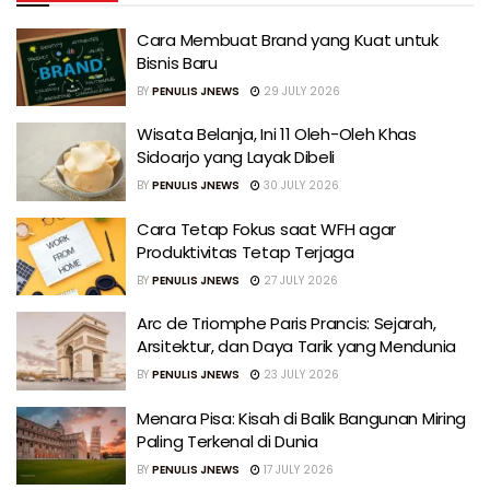
Cara Membuat Brand yang Kuat untuk
Bisnis Baru
BY
PENULIS JNEWS
29 JULY 2026
Wisata Belanja, Ini 11 Oleh-Oleh Khas
Sidoarjo yang Layak Dibeli
BY
PENULIS JNEWS
30 JULY 2026
Cara Tetap Fokus saat WFH agar
Produktivitas Tetap Terjaga
BY
PENULIS JNEWS
27 JULY 2026
Arc de Triomphe Paris Prancis: Sejarah,
Arsitektur, dan Daya Tarik yang Mendunia
BY
PENULIS JNEWS
23 JULY 2026
Menara Pisa: Kisah di Balik Bangunan Miring
Paling Terkenal di Dunia
BY
PENULIS JNEWS
17 JULY 2026