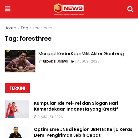
Home
Tag
foresthree
Tag:
foresthree
Menjajal Kedai Kopi Milik Aktor Ganteng
BY
REDAKSI JNEWS
7 AUGUST 2020
TERKINI
Kumpulan Ide Yel-Yel dan Slogan Hari
Kemerdekaan Indonesia yang Kreatif
9 AUGUST 2026
Optimisme JNE di Region JBNTN: Kerja Keras
Demi Pengiriman Lebih Cepat