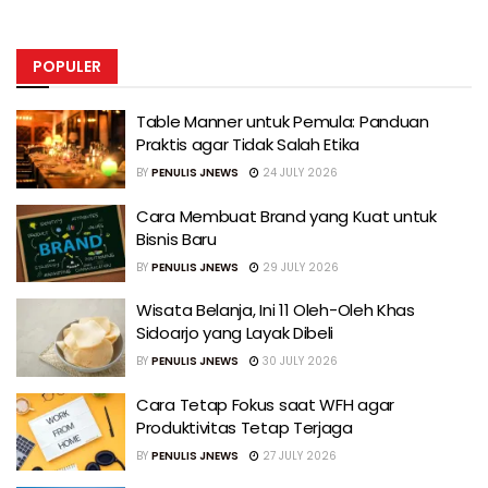
POPULER
Table Manner untuk Pemula: Panduan
Praktis agar Tidak Salah Etika
BY
PENULIS JNEWS
24 JULY 2026
Cara Membuat Brand yang Kuat untuk
Bisnis Baru
BY
PENULIS JNEWS
29 JULY 2026
Wisata Belanja, Ini 11 Oleh-Oleh Khas
Sidoarjo yang Layak Dibeli
BY
PENULIS JNEWS
30 JULY 2026
Cara Tetap Fokus saat WFH agar
Produktivitas Tetap Terjaga
BY
PENULIS JNEWS
27 JULY 2026