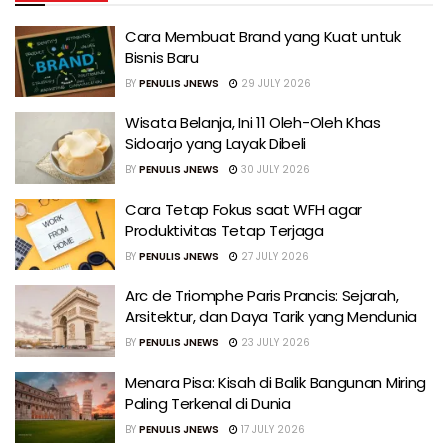
Cara Membuat Brand yang Kuat untuk
Bisnis Baru
BY
PENULIS JNEWS
29 JULY 2026
Wisata Belanja, Ini 11 Oleh-Oleh Khas
Sidoarjo yang Layak Dibeli
BY
PENULIS JNEWS
30 JULY 2026
Cara Tetap Fokus saat WFH agar
Produktivitas Tetap Terjaga
BY
PENULIS JNEWS
27 JULY 2026
Arc de Triomphe Paris Prancis: Sejarah,
Arsitektur, dan Daya Tarik yang Mendunia
BY
PENULIS JNEWS
23 JULY 2026
Menara Pisa: Kisah di Balik Bangunan Miring
Paling Terkenal di Dunia
BY
PENULIS JNEWS
17 JULY 2026