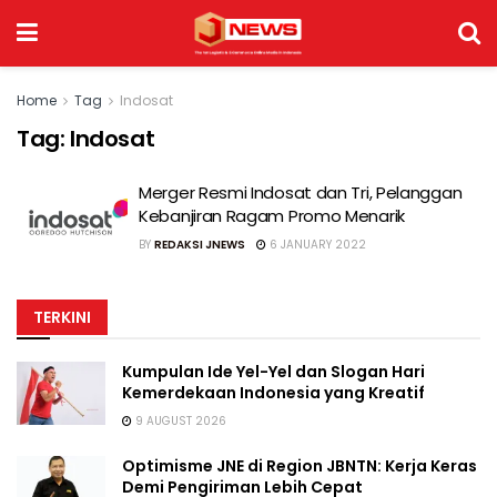
Home
Tag
Indosat
Tag:
Indosat
Merger Resmi Indosat dan Tri, Pelanggan
Kebanjiran Ragam Promo Menarik
BY
REDAKSI JNEWS
6 JANUARY 2022
TERKINI
Kumpulan Ide Yel-Yel dan Slogan Hari
Kemerdekaan Indonesia yang Kreatif
9 AUGUST 2026
Optimisme JNE di Region JBNTN: Kerja Keras
Demi Pengiriman Lebih Cepat