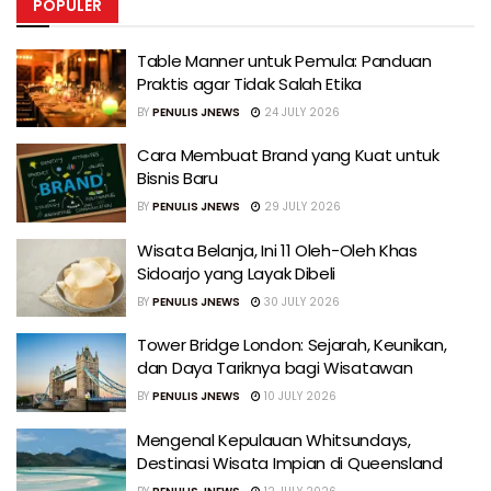
POPULER
Table Manner untuk Pemula: Panduan
Praktis agar Tidak Salah Etika
BY
PENULIS JNEWS
24 JULY 2026
Cara Membuat Brand yang Kuat untuk
Bisnis Baru
BY
PENULIS JNEWS
29 JULY 2026
Wisata Belanja, Ini 11 Oleh-Oleh Khas
Sidoarjo yang Layak Dibeli
BY
PENULIS JNEWS
30 JULY 2026
Tower Bridge London: Sejarah, Keunikan,
dan Daya Tariknya bagi Wisatawan
BY
PENULIS JNEWS
10 JULY 2026
Mengenal Kepulauan Whitsundays,
Destinasi Wisata Impian di Queensland