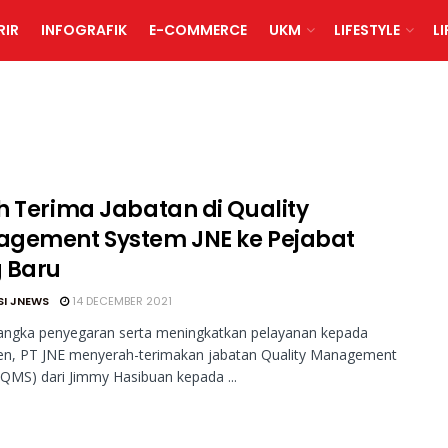
RIR
INFOGRAFIK
E-COMMERCE
UKM
LIFESTYLE
L
h Terima Jabatan di Quality
gement System JNE ke Pejabat
 Baru
SI JNEWS
14 DECEMBER 2021
angka penyegaran serta meningkatkan pelayanan kepada
n, PT JNE menyerah-terimakan jabatan Quality Management
QMS) dari Jimmy Hasibuan kepada ...