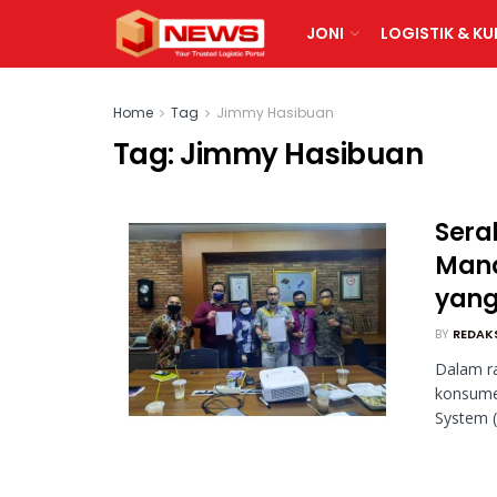
JONI
LOGISTIK & KU
Home
Tag
Jimmy Hasibuan
Tag:
Jimmy Hasibuan
Sera
Mana
yang
BY
REDAK
Dalam r
konsume
System (