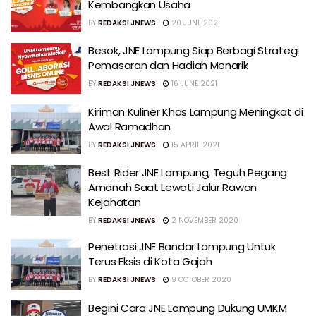
Kembangkan Usaha
BY
REDAKSI JNEWS
20 JUNE 2021
Besok, JNE Lampung Siap Berbagi Strategi
Pemasaran dan Hadiah Menarik
BY
REDAKSI JNEWS
16 JUNE 2021
Kiriman Kuliner Khas Lampung Meningkat di
Awal Ramadhan
BY
REDAKSI JNEWS
15 APRIL 2021
Best Rider JNE Lampung, Teguh Pegang
Amanah Saat Lewati Jalur Rawan
Kejahatan
BY
REDAKSI JNEWS
2 NOVEMBER 2020
Penetrasi JNE Bandar Lampung Untuk
Terus Eksis di Kota Gajah
BY
REDAKSI JNEWS
9 OCTOBER 2020
Begini Cara JNE Lampung Dukung UMKM