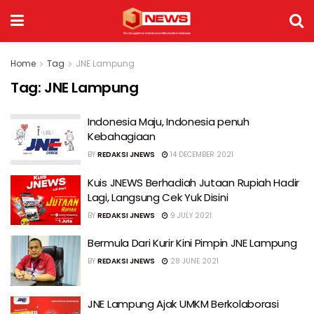
Home
Tag
JNE Lampung
Tag:
JNE Lampung
Indonesia Maju, Indonesia penuh
Kebahagiaan
BY
REDAKSI JNEWS
14 DECEMBER 2021
Kuis JNEWS Berhadiah Jutaan Rupiah Hadir
Lagi, Langsung Cek Yuk Disini
BY
REDAKSI JNEWS
9 JULY 2021
Bermula Dari Kurir Kini Pimpin JNE Lampung
BY
REDAKSI JNEWS
28 JUNE 2021
JNE Lampung Ajak UMKM Berkolaborasi