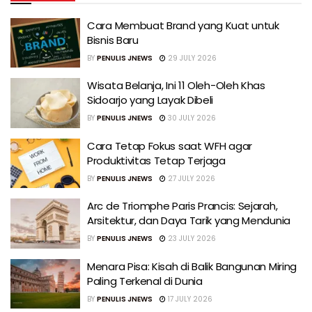
Cara Membuat Brand yang Kuat untuk
Bisnis Baru
BY
PENULIS JNEWS
29 JULY 2026
Wisata Belanja, Ini 11 Oleh-Oleh Khas
Sidoarjo yang Layak Dibeli
BY
PENULIS JNEWS
30 JULY 2026
Cara Tetap Fokus saat WFH agar
Produktivitas Tetap Terjaga
BY
PENULIS JNEWS
27 JULY 2026
Arc de Triomphe Paris Prancis: Sejarah,
Arsitektur, dan Daya Tarik yang Mendunia
BY
PENULIS JNEWS
23 JULY 2026
Menara Pisa: Kisah di Balik Bangunan Miring
Paling Terkenal di Dunia
BY
PENULIS JNEWS
17 JULY 2026