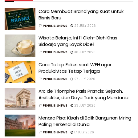
Cara Membuat Brand yang Kuat untuk
Bisnis Baru
BY
PENULIS JNEWS
29 JULY 2026
Wisata Belanja, Ini 11 Oleh-Oleh Khas
Sidoarjo yang Layak Dibeli
BY
PENULIS JNEWS
30 JULY 2026
Cara Tetap Fokus saat WFH agar
Produktivitas Tetap Terjaga
BY
PENULIS JNEWS
27 JULY 2026
Arc de Triomphe Paris Prancis: Sejarah,
Arsitektur, dan Daya Tarik yang Mendunia
BY
PENULIS JNEWS
23 JULY 2026
Menara Pisa: Kisah di Balik Bangunan Miring
Paling Terkenal di Dunia
BY
PENULIS JNEWS
17 JULY 2026