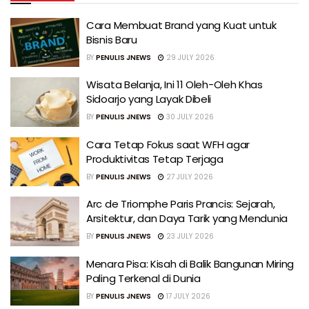
Cara Membuat Brand yang Kuat untuk
Bisnis Baru
BY
PENULIS JNEWS
29 JULY 2026
Wisata Belanja, Ini 11 Oleh-Oleh Khas
Sidoarjo yang Layak Dibeli
BY
PENULIS JNEWS
30 JULY 2026
Cara Tetap Fokus saat WFH agar
Produktivitas Tetap Terjaga
BY
PENULIS JNEWS
27 JULY 2026
Arc de Triomphe Paris Prancis: Sejarah,
Arsitektur, dan Daya Tarik yang Mendunia
BY
PENULIS JNEWS
23 JULY 2026
Menara Pisa: Kisah di Balik Bangunan Miring
Paling Terkenal di Dunia
BY
PENULIS JNEWS
17 JULY 2026