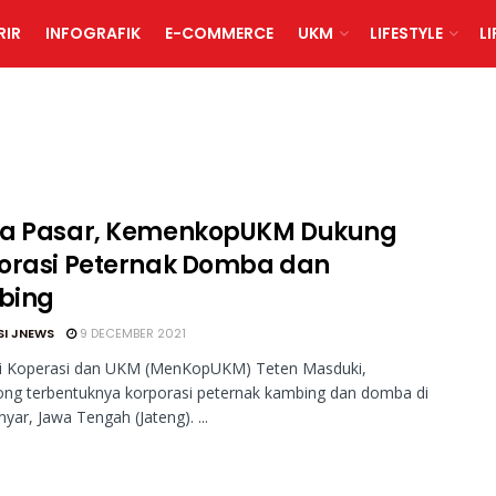
RIR
INFOGRAFIK
E-COMMERCE
UKM
LIFESTYLE
L
a Pasar, KemenkopUKM Dukung
orasi Peternak Domba dan
bing
SI JNEWS
9 DECEMBER 2021
 Koperasi dan UKM (MenKopUKM) Teten Masduki,
ng terbentuknya korporasi peternak kambing dan domba di
yar, Jawa Tengah (Jateng). ...