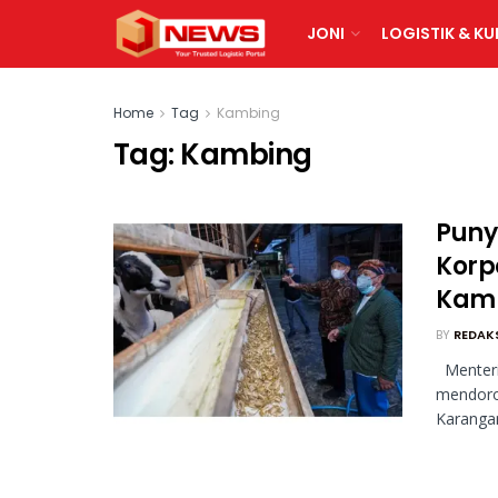
JONI
LOGISTIK & KU
Home
Tag
Kambing
Tag:
Kambing
Puny
Korp
Kam
BY
REDAK
Menteri
mendoro
Karangan