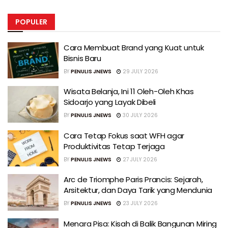
POPULER
Cara Membuat Brand yang Kuat untuk
Bisnis Baru
BY
PENULIS JNEWS
29 JULY 2026
Wisata Belanja, Ini 11 Oleh-Oleh Khas
Sidoarjo yang Layak Dibeli
BY
PENULIS JNEWS
30 JULY 2026
Cara Tetap Fokus saat WFH agar
Produktivitas Tetap Terjaga
BY
PENULIS JNEWS
27 JULY 2026
Arc de Triomphe Paris Prancis: Sejarah,
Arsitektur, dan Daya Tarik yang Mendunia
BY
PENULIS JNEWS
23 JULY 2026
Menara Pisa: Kisah di Balik Bangunan Miring