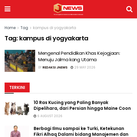
Home
Tag
kampus di yogyakarta
Tag:
kampus di yogyakarta
Mengenal Pendidikan Khas Kejogjaan:
Menuju Jalma kang Utama
BY
REDAKSI JNEWS
29 MAY 2026
TERKINI
10 Ras Kucing yang Paling Banyak
Dipelihara, dari Persian hingga Maine Coon
6 AUGUST 2026
Berbagi Ilmu sampai ke Turki, Ketekunan
Fikri Alhaq Dalami bidang Manajemen dan