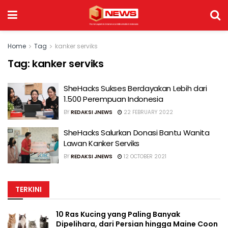
Home
Tag
kanker serviks
Tag:
kanker serviks
SheHacks Sukses Berdayakan Lebih dari
1.500 Perempuan Indonesia
BY
REDAKSI JNEWS
22 FEBRUARY 2022
SheHacks Salurkan Donasi Bantu Wanita
Lawan Kanker Serviks
BY
REDAKSI JNEWS
12 OCTOBER 2021
TERKINI
10 Ras Kucing yang Paling Banyak
Dipelihara, dari Persian hingga Maine Coon